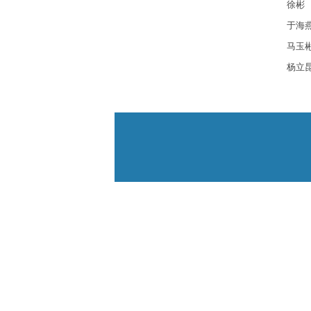
徐彬
于海
马玉
杨立