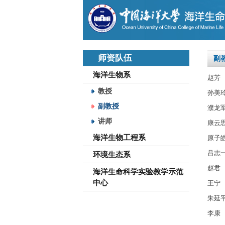
师资队伍
副
海洋生物系
赵芳
教授
孙美
副教授
濮龙
讲师
康云
海洋生物工程系
​原子
吕志
环境生态系
赵君
海洋生命科学实验教学示范
中心
王宁
朱延
李康