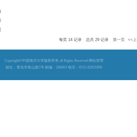
燕
彬
昆
每页
14
记录
总共
29
记录
第一页
<<
Copyright©中国海洋大学版权所有 all Rights Reserved 网站管理
校址：青岛市鱼山路5号 邮编：266003 电话：0532-82031809