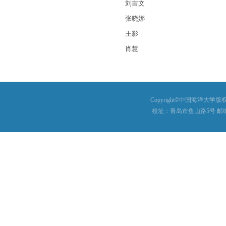
刘吉文
张晓娜
王影
肖慧
Copyright©中国海洋大学版权所有
校址：青岛市鱼山路5号 邮编：26