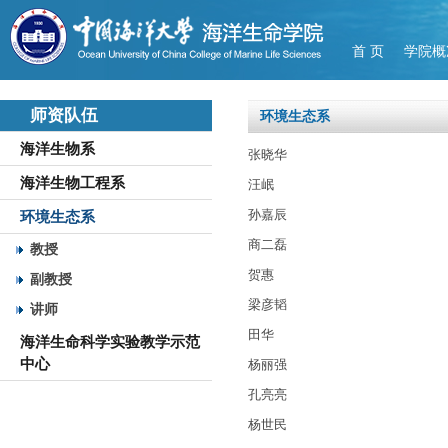
首 页
学院概
师资队伍
环境生态系
海洋生物系
张晓华
海洋生物工程系
汪岷
孙嘉辰
环境生态系
商二磊
教授
贺惠
副教授
梁彦韬
讲师
田华
海洋生命科学实验教学示范
中心
杨丽强
孔亮亮
杨世民