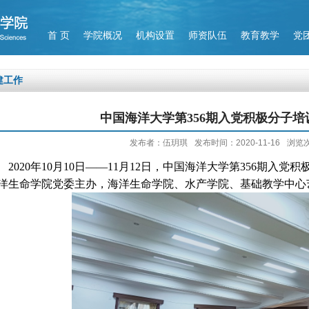
首 页
学院概况
机构设置
师资队伍
教育教学
党
建工作
中国海洋大学第356期入党积极分子
发布者：伍玥琪
发布时间：2020-11-16
浏览
2020
年
10
月
10
日——
11
月
12
日，中国海洋大学第
356
期入党积
洋生命学院党委主办，海洋生命学院、水产学院、基础教学中心