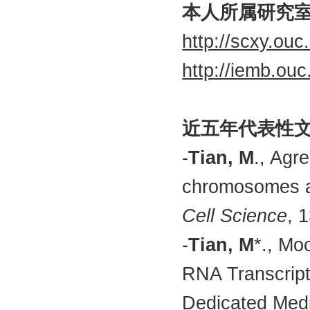
本人所属研究
http://scxy.ouc
http://iemb.ouc
近五年代表性
-
Tian, M
., Agre
chromosomes ar
Cell Science
, 
-
Tian, M
*., Mo
RNA Transcript
Dedicated Medi