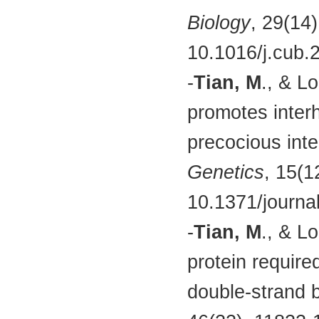
Biology
, 29(14
10.1016/j.cub.
-
Tian, M
., & L
promotes inter
precocious inte
Genetics
, 15(1
10.1371/journa
-
Tian, M
., & L
protein require
double-strand 