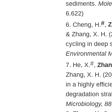
sediments.
Mole
6.622)
#
6. Cheng, H.
,
Z
& Zhang, X. H. (
cycling in deep
Environmental M
#
7. He, X.
,
Zhan
Zhang, X. H. (20
in a highly effic
degradation stra
Microbiology, 88