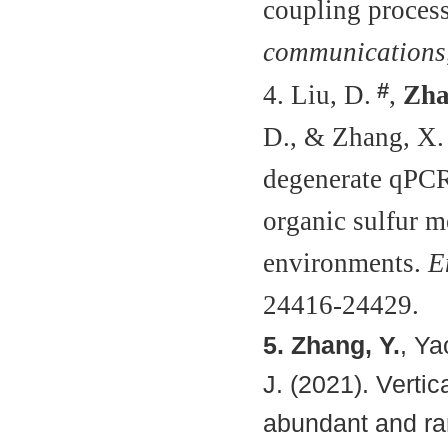
coupling proces
communications
#
4. Liu, D.
,
Zha
D., & Zhang, X.
degenerate qPCR
organic sulfur m
environments.
E
24416-24429.
5. Zhang, Y.
, Ya
J. (2021). Vertic
abundant and ra