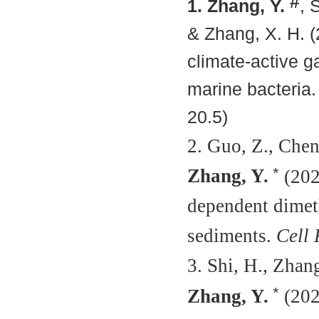
#
1. Zhang, Y.
, 
& Zhang, X. H. (
climate-active g
marine bacteria
20.5)
2. Guo, Z., Cheng
*
Zhang, Y.
(202
dependent dimeth
sediments.
Cell 
3. Shi, H., Zhang
*
Zhang, Y.
(2025