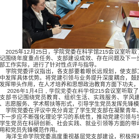
2025
年
12
月
25
日，学院党委在科学馆
215
会议室听取
记围绕年度重点任务、支部建设成效、存在问题及下一
部工作实际，进行了针对性点评与指导。
学院
党委评议指出，各支部要着眼长远规划，使支部
中发挥具体优势。
将党建引领与业务提升深度耦合，
鼓
发挥带头作用，
在
人才培养和思想政治教育方面下功夫
202
6
年
1
月
4
日，学院党委在科学馆
215
会议室
听取了
支部书记围绕党员教育、组织生活、实践服务、学风
、志愿服务、学术帮扶等形式，引导学生党员发挥先锋
学院
党委在评议中充分肯定了学生
党
支部在凝聚青年
下一步应
不断
强化理论学习的系统性，推动党建
引领
与
学生党员在科研创新、社会实践、就业引领等方面的带
用和党员先锋模范作用
。
海洋生命
学院党委高度重视基层党支部建设，积极探