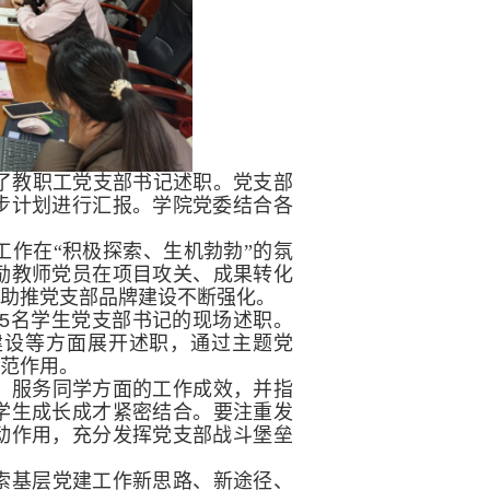
了教职工党支部书记述职。党
支部
步计划进行汇报。学院党委结合各
工作在
“
积极探索、生机勃勃
”
的氛
励教师党员在项目攻关、成果转化
，
助推党支部品牌建设不断强化
。
5
名
学生党支部书记的
现场
述职
。
建设等方面展开述职
，
通过主题党
模范作用。
、服务同学方面的工作成效，并指
学生成长成才紧密结合。要注重发
动作用，充分发挥党支部战斗堡垒
索基层党建工作新思路、新途径、