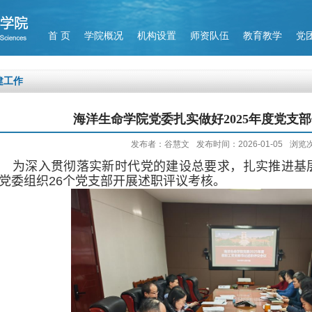
首 页
学院概况
机构设置
师资队伍
教育教学
党
建工作
海洋生命学院党委扎实做好2025年度党支
发布者：谷慧文
发布时间：2026-01-05
浏览
为深入贯彻落实新时代党的建设总要求，扎实推进基
党委
组织
26
个
党支部开展述职评议考核。