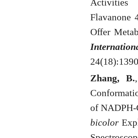
Activitie
Flavanone 
Offer Metab
Internatio
24(18):139
Zhang, B.
Conformati
of NADPH-C
bicolor
Expl
Spectrosco