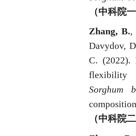
（中科院
Zhang, B.
,
Davydov, D.
C. (2022). 
flexibilit
Sorghum bi
compositio
（中科院