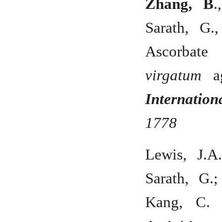
Zhang, B
.
Sarath, G.
Ascorbat
virgatum
ag
Internation
1778
Lewis, J.A.
Sarath, G.;
Kang, C. S