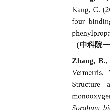
Kang, C. (2
four bindin
phenylprop
（中科院
Zhang, B.
,
Vermerris,
Structure
monooxyge
Sorghum bi